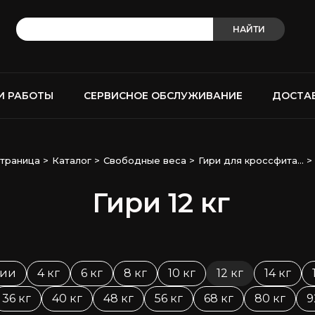
НАЙТИ
И РАБОТЫ
СЕРВИСНОЕ ОБСЛУЖИВАНИЕ
ДОСТА
страница
>
Каталог
>
Свободные веса
>
Гири для кроссфита...
>
Гири 12 кг
чии
4 кг
6 кг
8 кг
10 кг
12 кг
14 кг
36 кг
40 кг
48 кг
56 кг
68 кг
80 кг
9