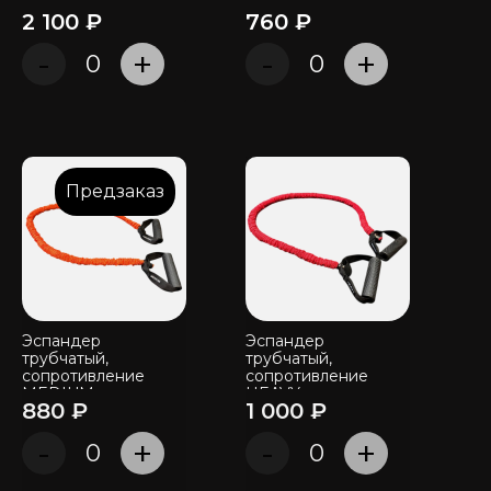
LIGHT
2 100 ₽
760 ₽
-
+
-
+
Предзаказ
Эспандер
Эспандер
трубчатый,
трубчатый,
сопротивление
сопротивление
MEDIUM
HEAVY
880 ₽
1 000 ₽
-
+
-
+