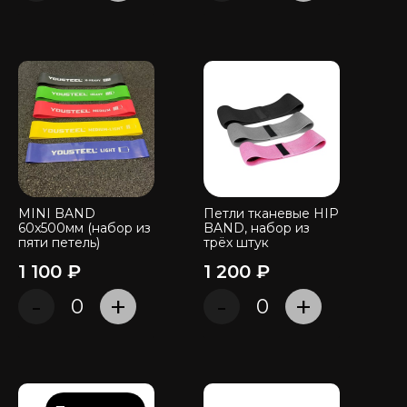
MINI BAND
Петли тканевые HIP
60x500мм (набор из
BAND, набор из
пяти петель)
трёх штук
1 100 ₽
1 200 ₽
-
+
-
+