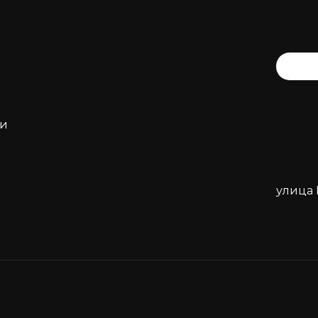
ти
улица 