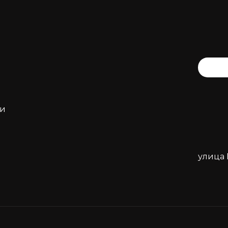
ти
улица 